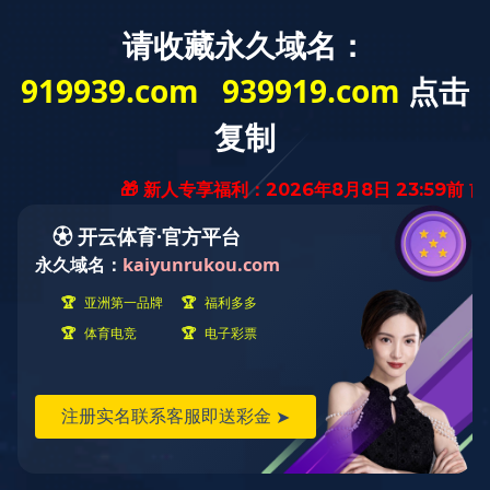
语言选择：
中文简体
∷
中文繁体
导航菜单
Toggl
navig
您的位置：
首 页
>
产品展示
>
全自动粉末制品开元kaiyuan(中
国)
> 粉末开元kaiyuan(中国)
全自动粉末制品开元kaiyuan(中国)