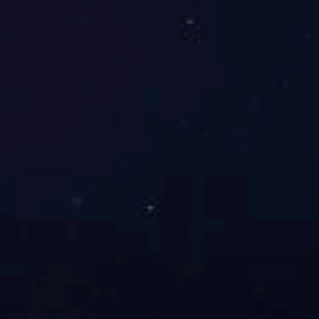
CopyRight 2021 All Right Reserved
开元官方站网页版
苏ICP备2021047056号-1
开元官方站网页版
电话：0513-81789118
传真：0513-81789818
手机：17798885111
邮箱：ntyhb@163.com
地址：江苏省南通市如皋市东陈镇南东陈工业园区
产品中心
新闻中心
关于我们