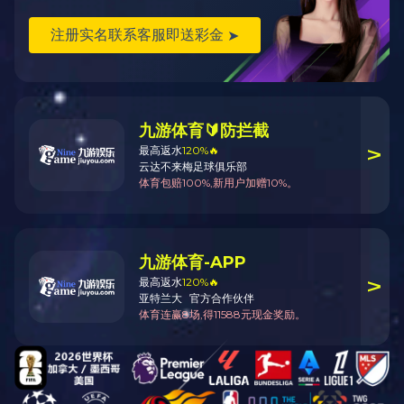
粉末开元kaiyuan(中国)
在线订购