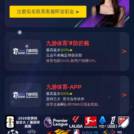
液压系统
在线订购