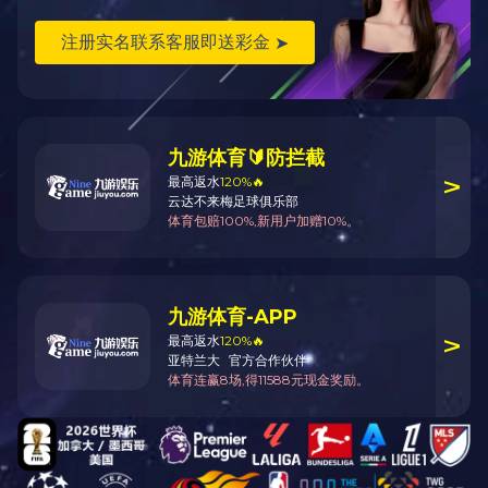
双动薄板快速拉伸开元kaiyuan(中国)
玻璃钢塑料制品专用成型
开卷校平剪切生产线
车门包边专用开元kaiyuan(中国)
防盗门成型开元kaiyuan(中国)
环氧树脂凝胶成型机
汽车内饰件成型开元kaiyuan(中国)
粘结稀土永磁成型开元kaiyuan(中国)
磁性材料干式成型开元kaiyuan(中国)
液压油缸