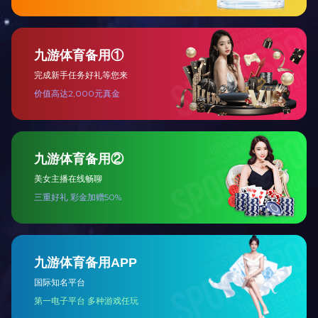
开元官方站网页版
电话：0513-81789118
传真：0513-81789818
手机：17798885111
邮箱：ntyhb@163.com
地址：江苏省南通市如皋市东陈镇南东陈工业园区
CopyRight 2021 All Right Reserved
开元官方站网页版
苏ICP备2021047056号-1
开元官方站网页版
电话：0513-81789118
传真：0513-81789818
手机：17798885111
邮箱：ntyhb@163.com