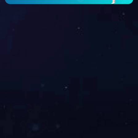
地址：江苏省南通市如皋市东陈镇南东陈工业园区
产品中心
新闻中心
关于我们
开元官方站网页
行业新闻
公司简介
版
开元kaiyuan(中
双柱开元
国)
kaiyuan(中国)
留言反馈
全自动粉末制品
开元kaiyuan(中
国)