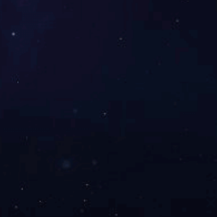
方站网页版
产品中心
新闻中心
13-81789118
开元官方站网
行业新闻
13-81789818
页版
798885111
yhb@163.com
双柱开元
江苏省南通市如皋市东陈镇南东陈
kaiyuan(中国)
区
全自动粉末制
品开元