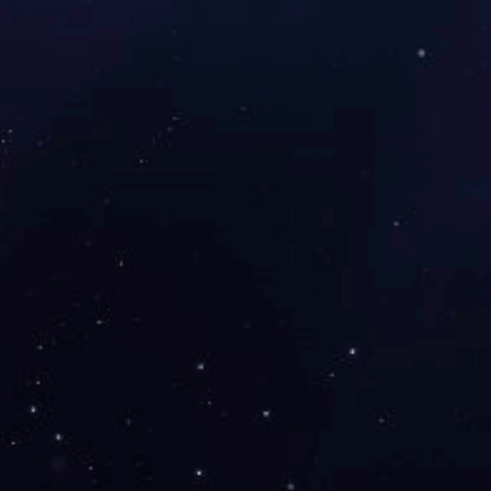
传真：0513-81789818
手机：17798885111
邮箱：ntyhb@163.com
地址：江苏省南通市如皋市东陈镇南东陈
工业园区
开元官
电话：05
传真：05
手机：17
邮箱：nt
CopyRight 2021 All Right Reserved
地址：
工业园
开元官方站网页版
苏ICP备2021047056号-1