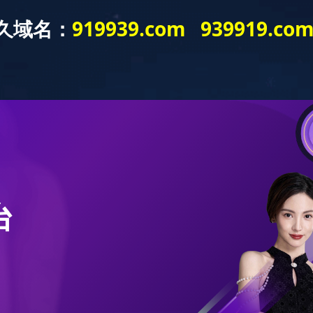
新闻资讯
企业相册
留言反馈