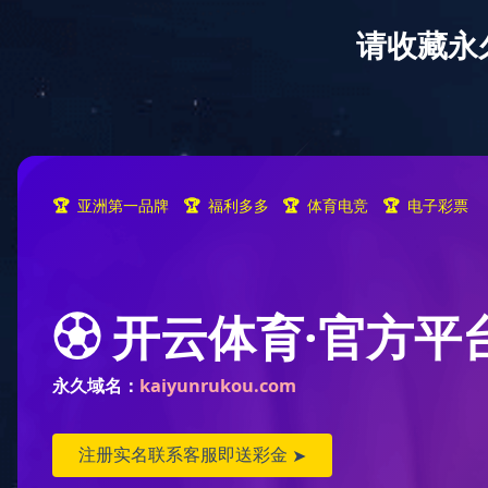
欢迎光临~开元官方站网页版
首 页
关于我们
产品展示