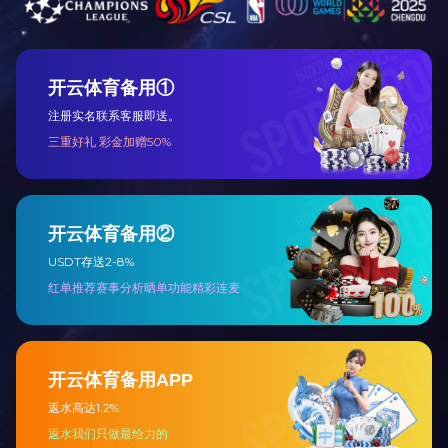
地址：江苏省南通市如皋市东陈镇南东陈工业园区
产品中心
新闻中心
关于我们
开元官方站网页
行业新闻
公司简介
版
开元kaiyuan(中
双柱开元
国)
kaiyuan(中国)
留言反馈
全自动粉末制品
开元kaiyuan(中
国)