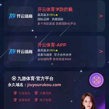
开元kaiyuan(中国)
留言反馈
新闻中心
怎样判断开元kaiyuan(中国)的油液该不该换
开元kaiyuan(中国)液压系统的清洁
四柱开元kaiyuan(中国)的平行度怎样调
影响油压机压制件精度的因素
开元kaiyuan(中国)